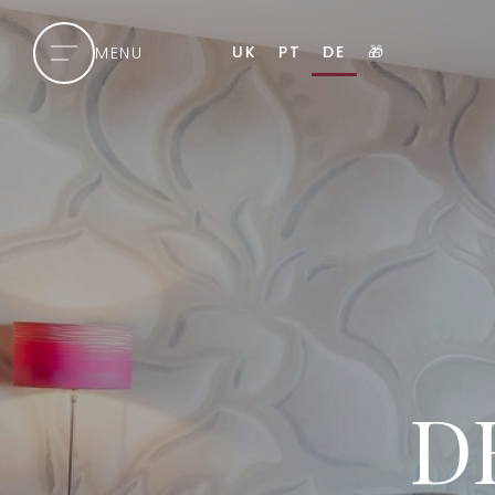
UK
PT
DE
🎁
MENU
D