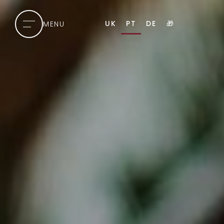
UK
PT
DE
🎁
MENU