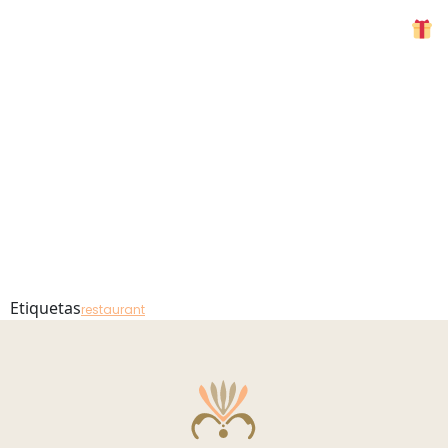
Mirandus
MENU
Restaurant
– refeiçao
Etiquetas
restaurant