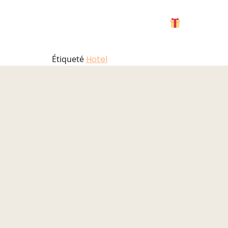
Hotel
UK
PT
DE
MENU
Étiqueté
Hotel