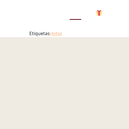
Garden_2
UK
PT
DE
MENU
Etiquetas
Hotel