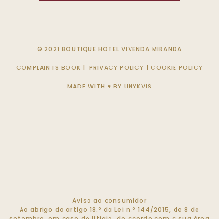
© 2021 BOUTIQUE HOTEL VIVENDA MIRANDA
COMPLAINTS BOOK
|
PRIVACY POLICY
|
COOKIE POLICY
MADE WITH ♥ BY
UNYKVIS
Aviso ao consumidor
Ao abrigo do artigo 18.º da Lei n.º 144/2015, de 8 de
setembro, em caso de litígio, de acordo com a sua área