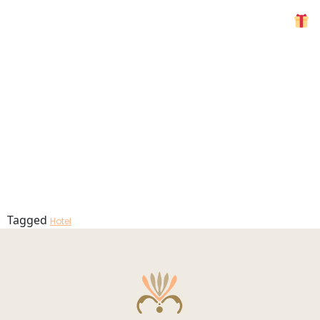
Porto Mos
MENU
View
Couple
Tagged
Hotel