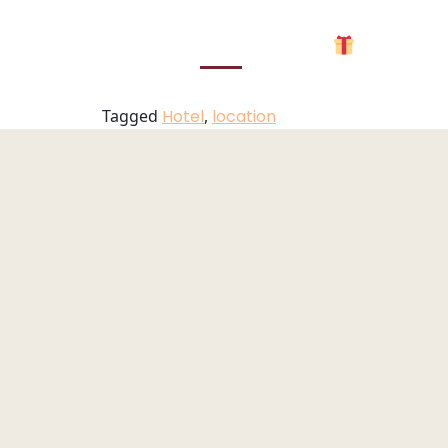
Drone 1
UK
PT
DE
MENU
Tagged
Hotel
,
location