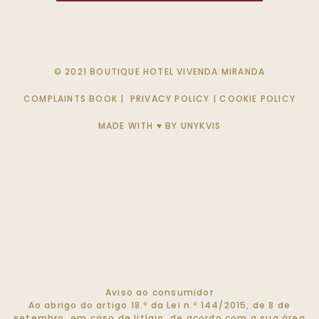
© 2021 BOUTIQUE HOTEL VIVENDA MIRANDA
COMPLAINTS BOOK
|
PRIVACY POLICY
|
COOKIE POLICY
MADE WITH ♥ BY
UNYKVIS
Aviso ao consumidor
Ao abrigo do artigo 18.º da Lei n.º 144/2015, de 8 de
setembro, em caso de litígio, de acordo com a sua área