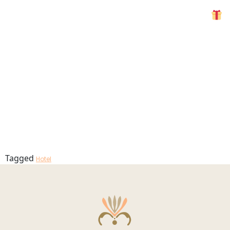
Hotel –
MENU
Casal Praia
Porto Mos
Tagged
Hotel