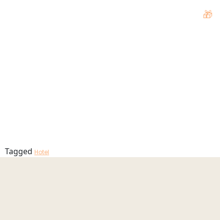
HOtel –
🎁
MENU
vista aérea
03
Tagged
Hotel