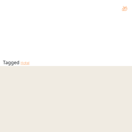
Hotel –
🎁
MENU
vista aérea
Tagged
Hotel