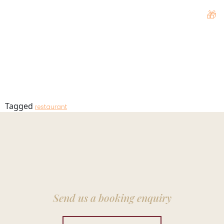
Mirandus
🎁
MENU
Restaurant
Tagged
restaurant
Send us a booking enquiry