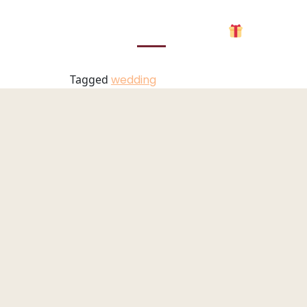
Weddings
UK
PT
DE
MENU
Tagged
wedding