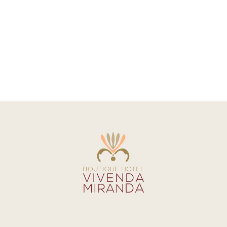
Tag:
MENU
spa&wellne