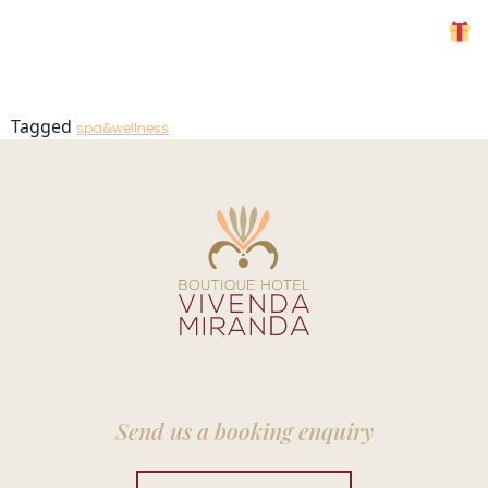
SPA26-1
MENU
Tagged
spa&wellness
Send us a booking enquiry