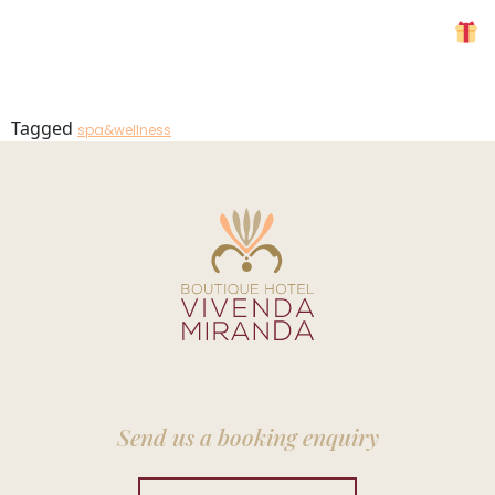
SPA26-3
MENU
Tagged
spa&wellness
Send us a booking enquiry